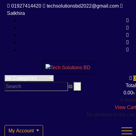
Skip
01927414420
techsolutionsbd2022@gmail.com
to
Satkhira
content
Tech Solutions BD
Your Trusted IT partner
0
Total
0.00
৳
0 items
View Cart
No products in the cart.
My Account